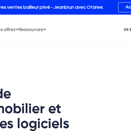
s offres
Ressources
04 
de
obilier et
es logiciels