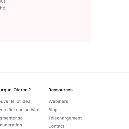
ous
ché.
urquoi Otaree ?
Ressources
uver le lot idéal
Webinars
ersifier son activité
Blog
gmenter sa
Téléchargement
munération
Contact