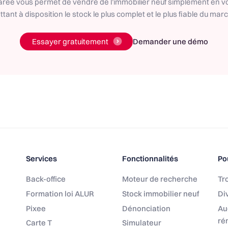
aree vous permet de vendre de l’immobilier neuf simplement en v
tant à disposition le stock le plus complet et le plus fiable du mar
Essayer gratuitement
Demander une démo
Services
Fonctionnalités
Po
Back-office
Moteur de recherche
Tro
Formation loi ALUR
Stock immobilier neuf
Div
Pixee
Dénonciation
Au
ré
Carte T
Simulateur