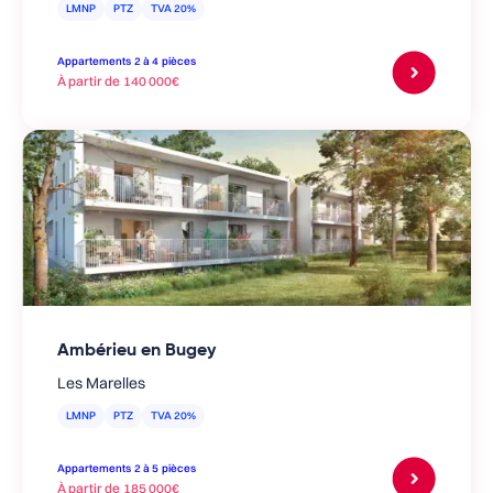
LMNP
PTZ
TVA 20%
Appartements
2 à 4
pièces
À partir de
140 000€
Ambérieu en Bugey
Les Marelles
LMNP
PTZ
TVA 20%
Appartements
2 à 5
pièces
À partir de
185 000€