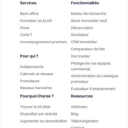
Services
Fonctionnalités
Back-office
Moteur de recherche
Formation loi ALUR
Stock immobilier neuf
Pixee
Dénonciation
Carte T
Simulateur
Accompagnement premium
CRM immobilier
Comparateur de lots
Pour qui ?
Doc tracker
PIlotage de vos équipes
Indépendants
commercial
Cabinets et réseaux
Administration du catalogue
Promoteurs
promoteur
Réseaux bancaires
Évaluateur d'emplacement
Pourquoi Otaree ?
Ressources
Trouver le lot idéal
Webinars
Diversifier son activité
Blog
Augmenter sa rémunération
Téléchargement
Salut c'est nous...
Contact