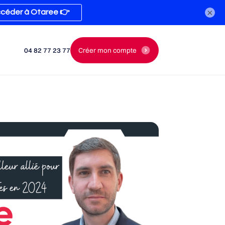
×
04 82 77 23 77
Créer mon compte