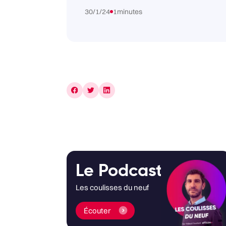
30/1/24
1
minutes
Le Podcast
Les coulisses du neuf
Écouter