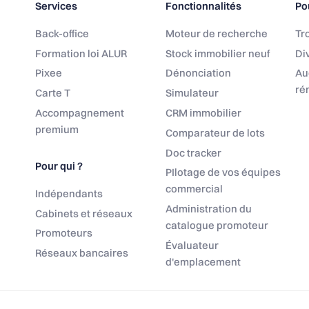
Services
Fonctionnalités
Po
Back-office
Moteur de recherche
Tro
Formation loi ALUR
Stock immobilier neuf
Div
Pixee
Dénonciation
Au
ré
Carte T
Simulateur
Accompagnement
CRM immobilier
premium
Comparateur de lots
Doc tracker
Pour qui ?
PIlotage de vos équipes
commercial
Indépendants
Administration du
Cabinets et réseaux
catalogue promoteur
Promoteurs
Évaluateur
Réseaux bancaires
d'emplacement
Options
tres de confidentialité, en garantissant la conformité avec les