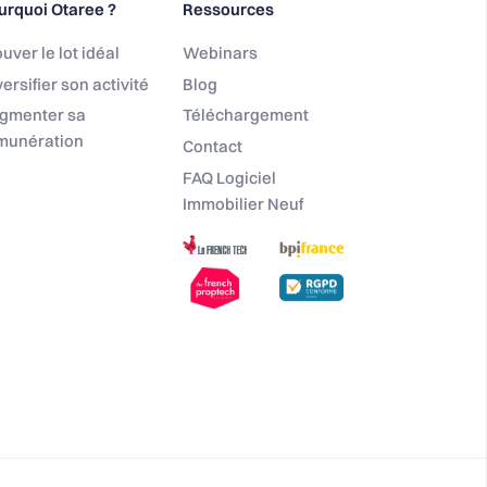
urquoi Otaree ?
Ressources
uver le lot idéal
Webinars
ersifier son activité
Blog
gmenter sa
Téléchargement
munération
Contact
FAQ Logiciel
Immobilier Neuf
 réglementations. Personnalisez vos préférences pour contrôler l