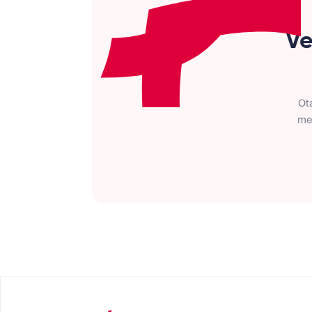
Ve
Ot
met