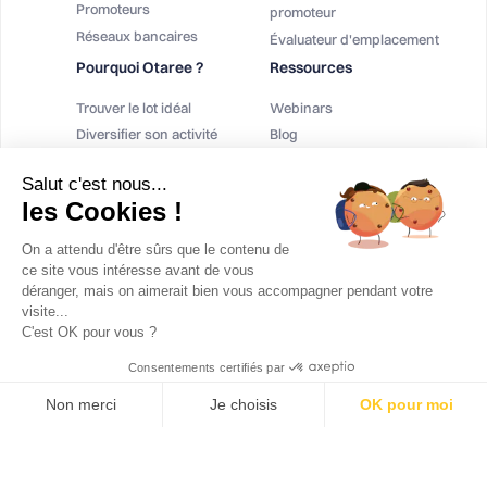
Promoteurs
promoteur
Réseaux bancaires
Évaluateur d'emplacement
Pourquoi Otaree ?
Ressources
Trouver le lot idéal
Webinars
Diversifier son activité
Blog
Augmenter sa rémunération
Téléchargement
Salut c'est nous...
Contact
les Cookies !
FAQ Logiciel Immobilier Neuf
On a attendu d'être sûrs que le contenu de
ce site vous intéresse avant de vous
déranger, mais on aimerait bien vous accompagner pendant votre
visite...
C'est OK pour vous ?
© 2023 Otaree, tous droits réservés
Mentions légales
Cookies
Confidentialité
CGA Otaree
CGA Ekeenox
Consentements certifiés par
Non merci
Je choisis
OK pour moi
Plateforme de Gestion du Consentement : Personnalisez vos Options
Axeptio consent
Notre plateforme vous permet d'adapter et de gérer vos paramètres de co