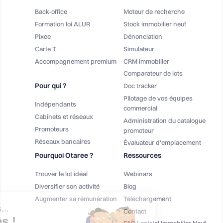
Back-office
Moteur de recherche
Formation loi ALUR
Stock immobilier neuf
Pixee
Dénonciation
Carte T
Simulateur
Accompagnement premium
CRM immobilier
Comparateur de lots
Pour qui ?
Doc tracker
PIlotage de vos équipes
Indépendants
commercial
Cabinets et réseaux
Administration du catalogue
Promoteurs
promoteur
Réseaux bancaires
Évaluateur d'emplacement
Pourquoi Otaree ?
Ressources
Trouver le lot idéal
Webinars
Diversifier son activité
Blog
Augmenter sa rémunération
Téléchargement
Salut c'est nous...
Contact
les Cookies !