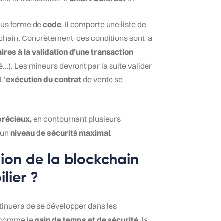
sous forme de
code
. Il comporte une liste de
chain. Concrètement, ces conditions sont la
res à la validation d’une transaction
…). Les mineurs devront par la suite valider
L’
exécution du contrat
de vente se
précieux,
en contournant plusieurs
 un
niveau de
sécurité maximal
.
tion de la blockchain
lier ?
tinuera de se développer dans les
, comme le
gain de temps et de sécurité
, la