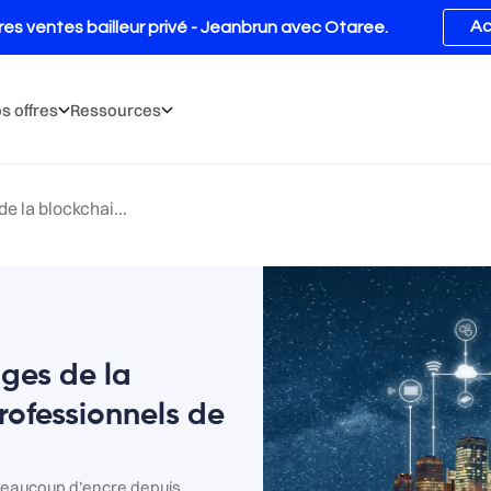
s offres
Ressources
e la blockchai...
ges de la
rofessionnels de
r beaucoup d’encre depuis