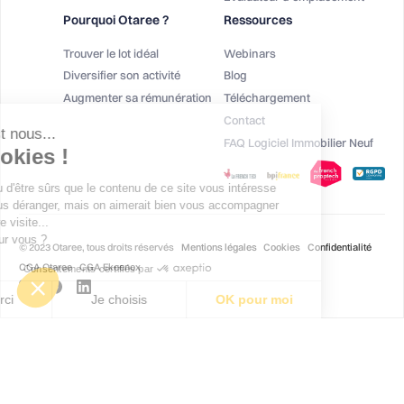
Pourquoi Otaree ?
Ressources
Trouver le lot idéal
Webinars
Diversifier son activité
Blog
Augmenter sa rémunération
Téléchargement
Salut c'est nous...
Contact
les Cookies !
FAQ Logiciel Immobilier Neuf
On a attendu d'être sûrs que le contenu de
ce site vous intéresse avant de vous
déranger, mais on aimerait bien vous accompagner pendant votre
visite...
C'est OK pour vous ?
© 2023 Otaree, tous droits réservés
Mentions légales
Cookies
Confidentialité
CGA Otaree
CGA Ekeenox
Consentements certifiés par
Non merci
Je choisis
OK pour moi
Plateforme de Gestion du Consentement : Personnalisez vos Options
Axeptio consent
Notre plateforme vous permet d'adapter et de gérer vos paramètres de co