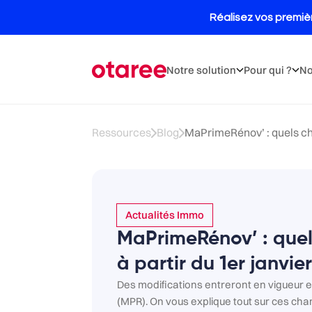
Notre solution
Pour qui ?
No
Ressources
Blog
MaPrimeRénov’ : quels ch
Actualités Immo
MaPrimeRénov’ : que
à partir du 1er janvie
Des modifications entreront en vigueur
(MPR). On vous explique tout sur ces ch