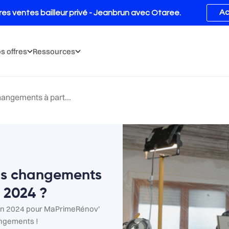
s offres
Ressources
angements à part...
ls changements
r 2024 ?
 en 2024 pour MaPrimeRénov'
angements !