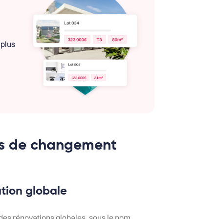
 plus
es de changement
tion globale
 des rénovations globales, sous le nom