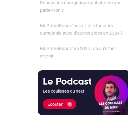
Rénovation énergétique globale : de quoi
parle-t-on ?
MaPrimeRénov’ sera-t-elle toujours
cumulable avec d’autres aides en 2024 ?
MaPrimeRénov’ en 2024 : ce qu’il faut
retenir
Le Podcast
Les coulisses du neuf
Écouter