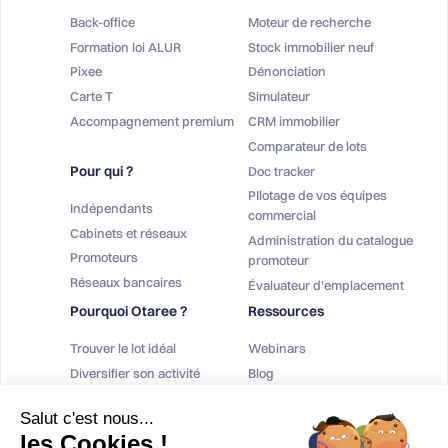
Back-office
Moteur de recherche
Formation loi ALUR
Stock immobilier neuf
Pixee
Dénonciation
Carte T
Simulateur
Accompagnement premium
CRM immobilier
Comparateur de lots
Pour qui ?
Doc tracker
PIlotage de vos équipes
Indépendants
commercial
Cabinets et réseaux
Administration du catalogue
Promoteurs
promoteur
Réseaux bancaires
Évaluateur d'emplacement
Pourquoi Otaree ?
Ressources
Trouver le lot idéal
Webinars
Diversifier son activité
Blog
Augmenter sa rémunération
Téléchargement
Salut c'est nous...
Contact
les Cookies !
FAQ Logiciel Immobilier Neuf