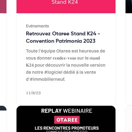
Evénements
Retrouvez Otaree Stand K24 -
Convention Patrimonia 2023
Toute l’équipe Otaree est heureuse de
vous donner 𝐫𝐞𝐧𝐝𝐞𝐳-𝐯𝐨𝐮𝐬 sur le 𝐬𝐭𝐚𝐧𝐝
𝐊𝟐𝟒 pour découvrir la nouvelle version
de notre #logiciel dédié à la vente
d’#immobilierneuf.
11/9/23