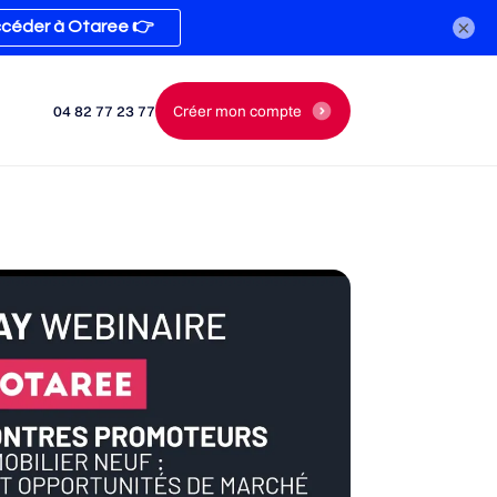
×
04 82 77 23 77
Créer mon compte