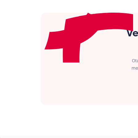
Ve
Ot
met