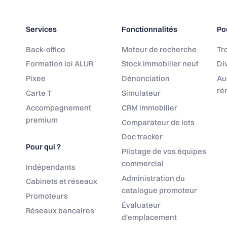
Services
Fonctionnalités
Po
Back-office
Moteur de recherche
Tro
Formation loi ALUR
Stock immobilier neuf
Div
Pixee
Dénonciation
Au
ré
Carte T
Simulateur
Accompagnement
CRM immobilier
premium
Comparateur de lots
Doc tracker
Pour qui ?
PIlotage de vos équipes
commercial
Indépendants
Administration du
Cabinets et réseaux
catalogue promoteur
Promoteurs
Évaluateur
Réseaux bancaires
d'emplacement