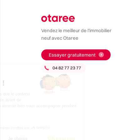
Vendez le meilleur de l’immobilier
neuf avec Otaree
Essayer gratuitement
Salut c'est nous...
les Cookies !
On a attendu d'être sûrs que le contenu
de ce site vous intéresse avant de
vous déranger, mais on aimerait bien vous accompagner pendant
votre visite...
C'est OK pour vous ?
Consentements certifiés par
Non merci
Je choisis
OK pour moi