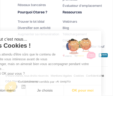
Réseaux bancaires
Évaluateur d'emplacement
Pourquoi Otaree ?
Ressources
Trouver le lot idéal
Webinars
Diversifier son activité
Blog
Augmenter sa rémunération
Téléchargement
Salut c'est nous...
Contact
les Cookies !
FAQ Logiciel Immobilier Neuf
On a attendu d'être sûrs que le contenu de
ce site vous intéresse avant de vous
déranger, mais on aimerait bien vous accompagner pendant votre
visite...
C'est OK pour vous ?
© 2023 Otaree, tous droits réservés
Mentions légales
Cookies
Confidentialité
CGA Otaree
CGA Ekeenox
Consentements certifiés par
Non merci
Je choisis
OK pour moi
Plateforme de Gestion du Consentement : Personnalisez vos Options
Axeptio consent
Notre plateforme vous permet d'adapter et de gérer vos paramètres de co