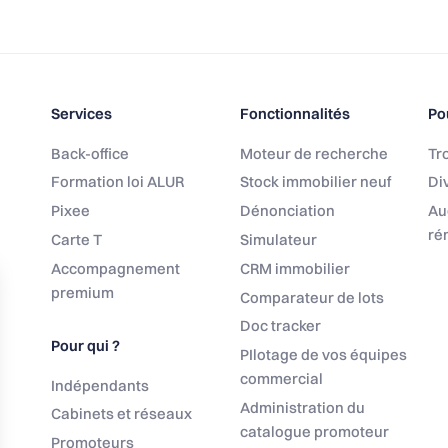
Services
Fonctionnalités
Po
Back-office
Moteur de recherche
Tro
Formation loi ALUR
Stock immobilier neuf
Div
Pixee
Dénonciation
Au
ré
Carte T
Simulateur
Accompagnement
CRM immobilier
premium
Comparateur de lots
Doc tracker
Pour qui ?
PIlotage de vos équipes
commercial
Indépendants
Administration du
Cabinets et réseaux
catalogue promoteur
Promoteurs