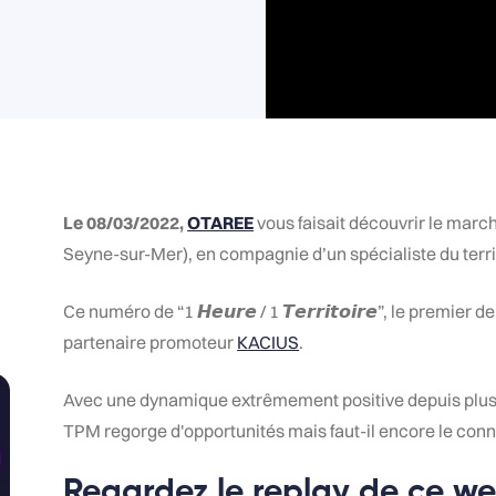
Le 08/03/2022,
OTAREE
vous faisait découvrir le marc
Seyne-sur-Mer), en compagnie d’un spécialiste du terri
Ce numéro de “1 𝙃𝙚𝙪𝙧𝙚 / 1 𝙏𝙚𝙧𝙧𝙞𝙩𝙤𝙞𝙧𝙚”, le premie
partenaire promoteur
KACIUS
.
Avec une dynamique extrêmement positive depuis plus
TPM regorge d'opportunités mais faut-il encore le connaît
Regardez le replay de ce we