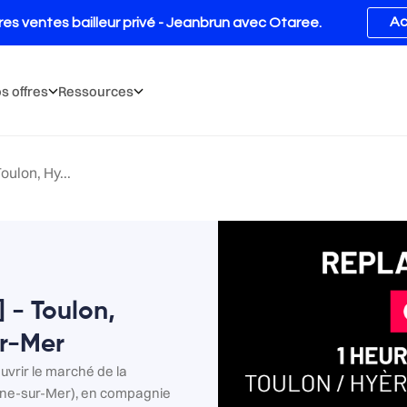
s offres
Ressources
Toulon, Hy...
 ] - Toulon,
ur-Mer
vrir le marché de la
yne-sur-Mer), en compagnie