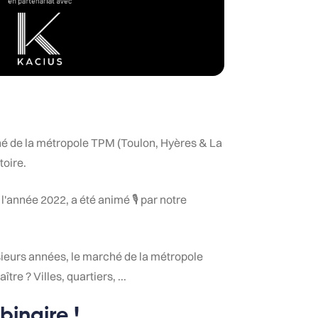
hé de la métropole TPM (Toulon, Hyères & La
toire.
r de l'année 2022, a été animé 🎙️ par notre
ieurs années, le marché de la métropole
re ? Villes, quartiers, ...
binaire !