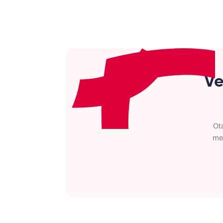
Ve
Ot
met