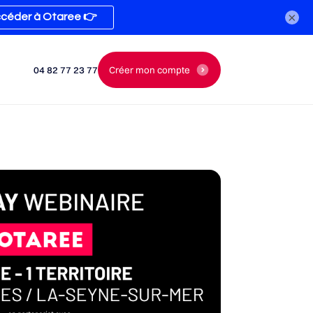
×
04 82 77 23 77
Créer mon compte