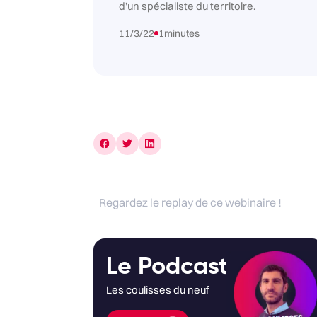
d’un spécialiste du territoire.
11/3/22
1
minutes
Regardez le replay de ce webinaire !
Le Podcast
Les coulisses du neuf